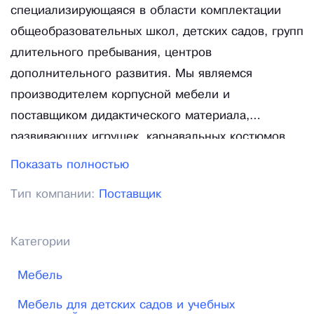
специализирующаяся в области комплектации
общеобразовательных школ, детских садов, групп
длительного пребывания, центров
дополнительного развития. Мы являемся
производителем корпусной мебели и
поставщиком дидактического материала,
развивающих игрушек, карнавальных костюмов,
мебели, сенсорного оборудования для комнат
Показать полностью
психологической разгрузки, учебно-наглядных
Тип компании:
Поставщик
пособий, спортивного инвентаря. Мы предлагаем
нашим покупателям всё необходимое для того,
чтобы ребёнку было комфортно, познавательно,
Категории
интересно и безопасно. Особое внимание
Мебель
уделяем качеству: все товары сертифицированы,
соответствуют установленным требованиям,
Мебель для детских садов и учебных