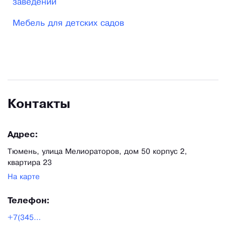
заведений
ГОСТам и техническим регламентам
Мебель для детских садов
Таможенного союза, абсолютно безопасны для
детей.
Контакты
Адрес:
Тюмень, улица Мелиораторов, дом 50 корпус 2,
квартира 23
На карте
Телефон:
+7(3452)688-524