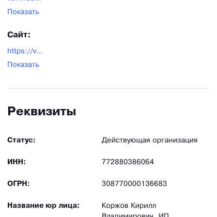
платежа, а для дилеров существуют специальные
Показать
скидки.
Сайт:
https://vtk-moscow.ru/
Показать
Реквизиты
Статус:
Действующая организация
ИНН:
772880386064
ОГРН:
308770000136683
Название юр лица:
Коржов Кирилл
Владимирович, ИП