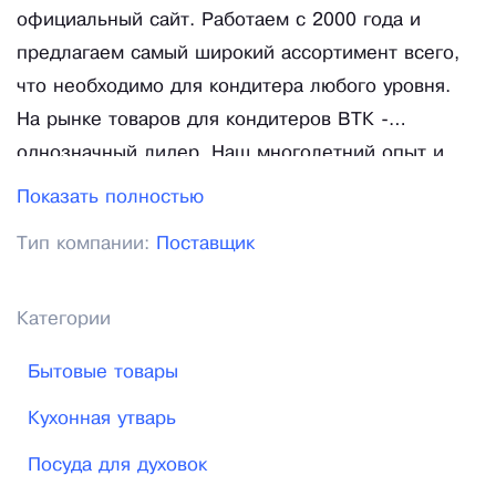
официальный сайт. Работаем с 2000 года и
предлагаем самый широкий ассортимент всего,
что необходимо для кондитера любого уровня.
На рынке товаров для кондитеров ВТК -
однозначный лидер. Наш многолетний опыт и
современный подход делает нас экспертами в
Показать полностью
данной области. Предлагаем лучшее из нового и
Тип компании:
Поставщик
проверенного любимого вами ассортимента и
обеспечиваем кондитеров всем необходимым и
сверх того. На сайте представлены товары и для
Категории
кондитеров-любителей, и для профессионалов, и
Бытовые товары
для небольших кондитерских и для крупных
столичных и региональных предприятий.
Кухонная утварь
Оборудование и расходные материалы мы также
Посуда для духовок
поставляем в бары, рестораны и кондитерские, в