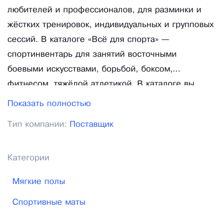
любителей и профессионалов, для разминки и
жёстких тренировок, индивидуальных и групповых
сессий. В каталоге «Всё для спорта» —
спортинвентарь для занятий восточными
боевыми искусствами, борьбой, боксом,
фитнесом, тяжёлой атлетикой. В каталоге вы
найдёте спортивные снаряды и оборудование от
Показать полностью
лучших отечественных и европейских
Тип компании:
Поставщик
производителей. Мы работаем со всеми видами
заказов: в розницу, мелким и крупным оптом.
Действует доставка по Москве, Московской
Категории
области и всей России. Мы предлагаем
Мягкие полы
несколько способов оплаты — вы сможете купить
инвентарь на самых удобных условиях!
Спортивные маты