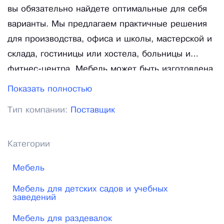
вы обязательно найдете оптимальные для себя
варианты. Мы предлагаем практичные решения
для производства, офиса и школы, мастерской и
склада, гостиницы или хостела, больницы и
фитнес-центра. Мебель может быть изготовлена
по индивидуальным размерам, чертежам и
Показать полностью
комплектациям, с учетом параметров вашего
Тип компании:
Поставщик
помещения и особенностей применения. Мы
позаботимся о том, чтобы сборка купленной у
нас мебели для раздевалки была предельно
Категории
простой и легкой. В случае необходимости
Мебель
поможем с планировкой и размещением.
Оперативно доставим в любой регион России. У
Мебель для детских садов и учебных
заведений
нас вы получите высокий уровень обслуживания
Мебель для раздевалок
и лучшие условия для покупки. Мы понимаем, что