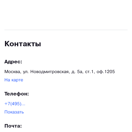
металлические шкафы покупают не каждый день,
поэтому относимся к каждому клиенту со всем
вниманием. Наши клиенты – не только крупные
производственные предприятия, госкомпании, но
и небольшие организации, частные лица. Мы
Контакты
уверены, что в нашем каталоге вы однозначно
найдете лучшие решения для вас и вашего
Адрес:
бизнеса!
Москва, ул. Новодмитровская, д. 5а, ст.1, оф.1205
На карте
Телефон:
+7(495)125-27-16
Показать
Почта: