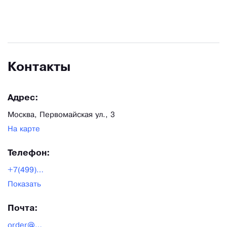
подход упрощает как контроль, так и деловую
коммуникацию. Более того, стоимость тары и
упаковки в этом случае будет значительно ниже
за счет экономии транспортных затрат
Контакты
поставщика, отлаженной логистики и оптовых
скидок.
Адрес:
Москва, Первомайская ул., 3
На карте
Телефон:
+7(499)444-90-56
Показать
Почта:
order@verta-tara.com