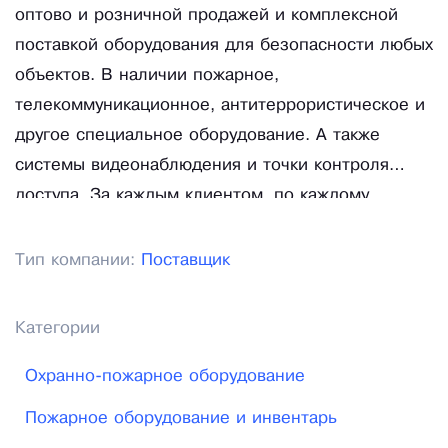
оптово и розничной продажей и комплексной
поставкой оборудования для безопасности любых
объектов. В наличии пожарное,
телекоммуникационное, антитеррористическое и
другое специальное оборудование. А также
системы видеонаблюдения и точки контроля
доступа. За каждым клиентом, по каждому
направлению фиксируется отдельный менеджер,
что обеспечивает быструю и качественную
Тип компании:
Поставщик
обработку заявок и последующее ведение
сделки.
Категории
Охранно-пожарное оборудование
Пожарное оборудование и инвентарь