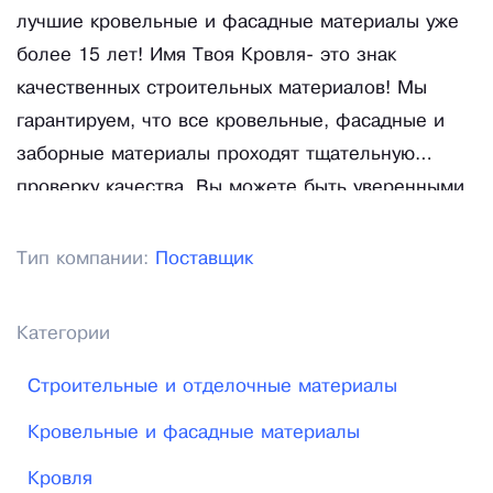
лучшие кровельные и фасадные материалы уже
более 15 лет! Имя Твоя Кровля- это знак
качественных строительных материалов! Мы
гарантируем, что все кровельные, фасадные и
заборные материалы проходят тщательную
проверку качества. Вы можете быть уверенными,
что приобретая материалы в Компании Твоя
Кровля Вы получите гарантировано высокое
Тип компании:
Поставщик
качество материалов по очень низким ценам
(наш прайс всегда ниже средне-рыночных цен на
Категории
10-15%).
Строительные и отделочные материалы
Кровельные и фасадные материалы
Кровля