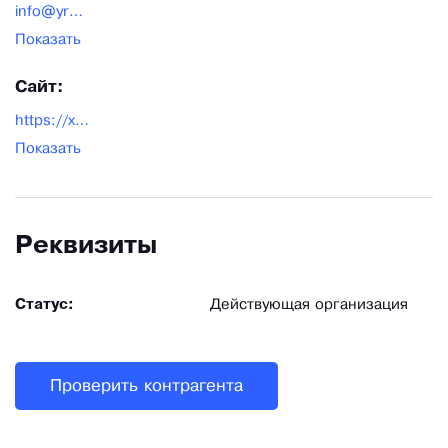
info@yroof.ru
Показать
Сайт:
https://xn--b1aaxfmbnm3jf.xn--p1ai/
Показать
Реквизиты
Статус:
Действующая организация
Проверить контрагента