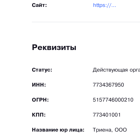
Сайт:
https://triena.ru/
Реквизиты
Статус:
Действующая орг
ИНН:
7734367950
ОГРН:
5157746000210
КПП:
773401001
Название юр лица:
Триена, ООО