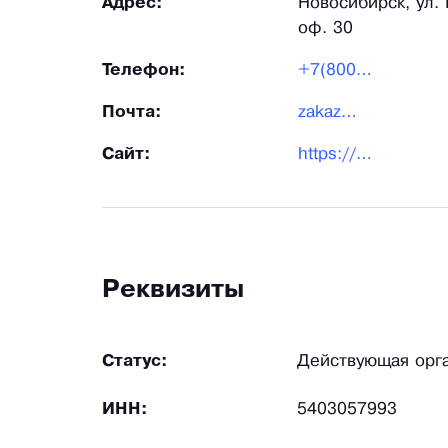
Адрес:
Новосибирск, ул. Б
оф. 30
Телефон:
+7(800)301-47-46
Почта:
zakaz@gktt54.ru
Сайт:
https://oborudovanie-gktt54.ru/
Реквизиты
Статус:
Действующая орг
ИНН:
5403057993