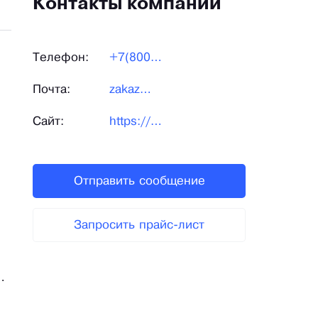
Контакты компании
Телефон:
+7(800)301-47-46
Почта:
zakaz@gktt54.ru
Сайт:
https://oborudovanie-gktt54.ru/
Отправить сообщение
Запросить прайс-лист