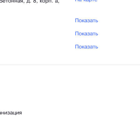
етонная, д. 8, корп. а,
Показать
Показать
Показать
анизация