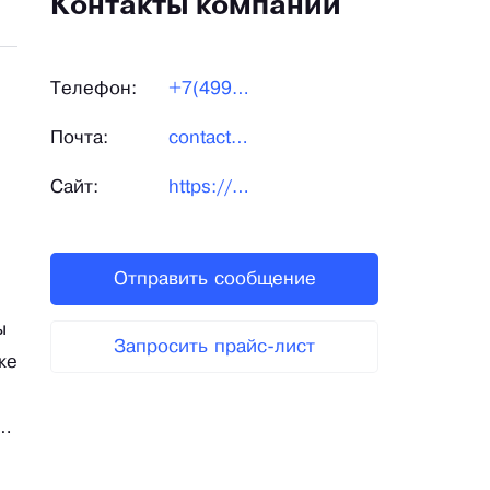
Контакты компании
Телефон:
+7(499)390-47-05
Почта:
contact@001ru.ru
Сайт:
https://001ru.ru/
Отправить сообщение
ы
Запросить прайс-лист
же
я