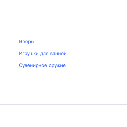
 верно и то, что основная наша деятельность это
зонных и хозяйственных товаров.
Вееры
Игрушки для ванной
Сувенирное оружие