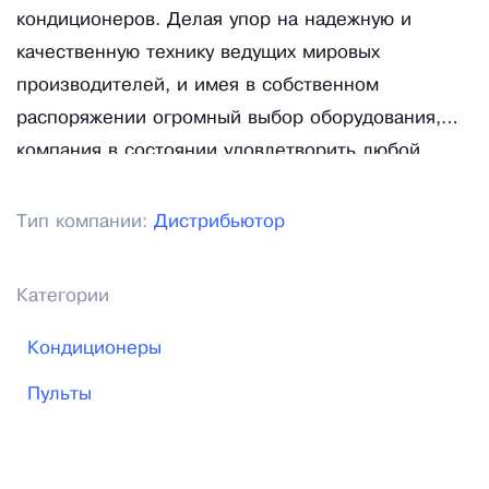
кондиционеров. Делая упор на надежную и
качественную технику ведущих мировых
производителей, и имея в собственном
распоряжении огромный выбор оборудования,
компания в состоянии удовлетворить любой
запрос в области кондиционирования и
вентиляции помещения, промышленного
Тип компании:
Дистрибьютор
воздушного отепления.
Категории
Кондиционеры
Пульты