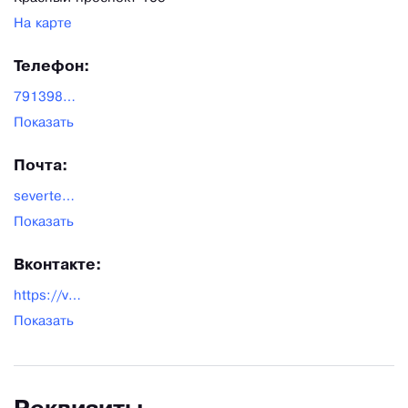
На карте
Телефон:
79139862144
Показать
Почта:
severtea54@yandex.ru
Показать
Вконтакте:
https://vk.com/severniechai
Показать