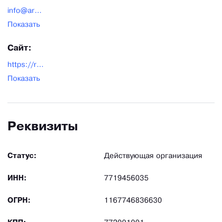
себя. От разработки проекта и продажи
info@arv.group
оборудования до поддержки клиентов и
Показать
сервисного обслуживания техники.
Сайт:
https://ruprinters.ru/
Показать
Реквизиты
Статус:
Действующая организация
ИНН:
7719456035
ОГРН:
1167746836630