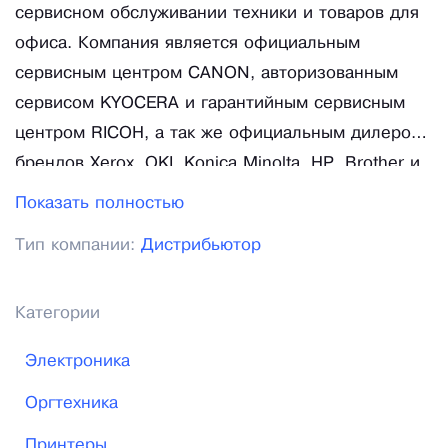
сервисном обслуживании техники и товаров для
офиса. Компания является официальным
сервисным центром CANON, авторизованным
сервисом KYOCERA и гарантийным сервисным
центром RICOH, а так же официальным дилером
брендов Xerox, OKI, Konica Minolta, HP, Brother и
многих других. Осуществляет сервисное
Показать полностью
обслуживание и гарантийный ремонт практически
Тип компании:
Дистрибьютор
любых видов оргтехники. Компания АРВ была
создана в 2013 году, и активно развивается
вместе с рынком и потребностями клиентов. На
Категории
данный момент компания предлагает наилучшие
Электроника
условия сотрудничества как оптовым, так и
розничным клиентам. Сотрудники компании
Оргтехника
следят за новинками, изучают технологии,
Принтеры