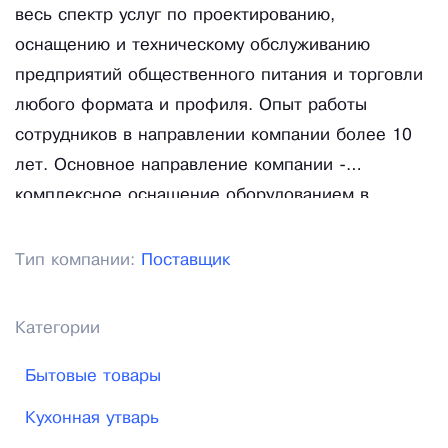
весь спектр услуг по проектированию,
оснащению и техническому обслуживанию
предприятий общественного питания и торговли
любого формата и профиля. Опыт работы
сотрудников в направлении компании более 10
лет. Основное направление компании -
комплексное оснащение оборудованием в
сегменте Retail и Horeca - магазинов,
супермаркетов, гипермаркетов, ресторанов,
Тип компании:
Поставщик
кафе, баров, столовых "под ключ". Доставка
оборудования во все регионы Российской
Категории
Федерации. Монтаж, пуско-наладка и сервисное
обслуживание торгово-холодильного и
Бытовые товары
технологического оборудования.
Кухонная утварь