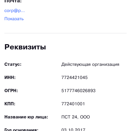
Почта:
corp@p-s-t.ru
Показать
Реквизиты
Статус:
Действующая организация
ИНН:
7724421045
ОГРН:
5177746026893
КПП:
772401001
Название юр лица:
ПСТ 24, ООО
Год основания:
03.10.2017