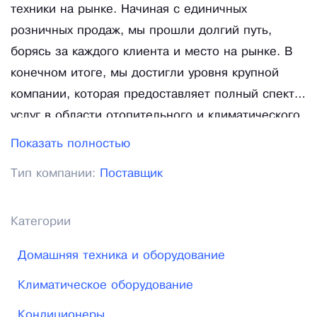
техники на рынке. Начиная с единичных
розничных продаж, мы прошли долгий путь,
борясь за каждого клиента и место на рынке. В
конечном итоге, мы достигли уровня крупной
компании, которая предоставляет полный спектр
услуг в области отопительного и климатического
оборудования, а так же оборудования для дома и
Показать полностью
дачи, на территории России. Главное
Тип компании:
Поставщик
направление нашей деятельности – продажа
широкого ассортимента климатического и
теплового оборудования мировых
Категории
производителей, их сервисное и гарантийное
Домашняя техника и оборудование
обслуживание. Максимальное качество,
минимальные цены и лучший сервис – три кита,
Климатическое оборудование
на которых держится наша работа.
Кондиционеры