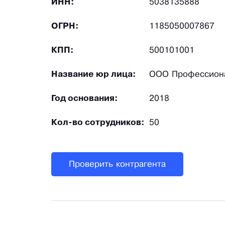
ИНН:
5038135888
ОГРН:
1185050007867
КПП:
500101001
Название юр лица:
ООО Профессион
Год основания:
2018
Кол-во сотрудников:
50
Проверить контрагента