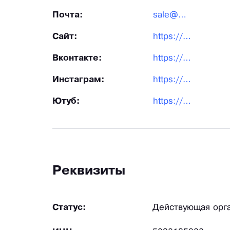
Почта:
sale@pdpack.ru
Сайт:
https://pdpack.ru
Вконтакте:
https://vk.com/pdpack
Инстаграм:
https://instagram.com/pd_pack_ru
Ютуб:
https://www.youtube.com/@pdpack_ru
Реквизиты
Статус:
Действующая орг