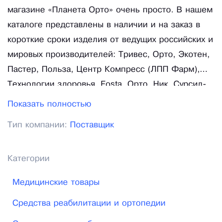
магазине «Планета Орто» очень просто. В нашем
каталоге представлены в наличии и на заказ в
короткие сроки изделия от ведущих российских и
мировых производителей: Тривес, Орто, Экотен,
Пастер, Польза, Центр Компресс (ЛПП Фарм),
Технологии здоровья, Fosta, Орто. Ник, Сурсил-
Орто, OttoBock, Medi, Paul Hartmann и др.
Показать полностью
Грамотные консультанты примут ваш заказ через
Тип компании:
Поставщик
сайт и по телефону, а также предложат
оперативную доставку до пунктов выдачи,
курьером на дом, в Почтовые отделения по всей
Категории
России или зарезервируют товар для самовывоза
Медицинские товары
из нашего салона в Челябинске. «Планета ОРТО»
- только настоящая ортопедия по выгодным
Средства реабилитации и ортопедии
ценам!