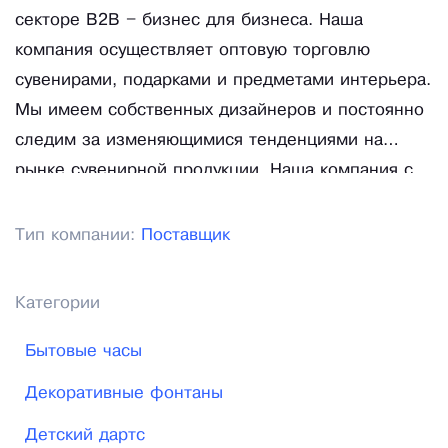
секторе В2В – бизнес для бизнеса. Наша
компания осуществляет оптовую торговлю
сувенирами, подарками и предметами интерьера.
Мы имеем собственных дизайнеров и постоянно
следим за изменяющимися тенденциями на
рынке сувенирной продукции. Наша компания с
2008 года постоянно участвует в выставках
различного направления.
Тип компании:
Поставщик
Категории
Бытовые часы
Декоративные фонтаны
Детский дартс