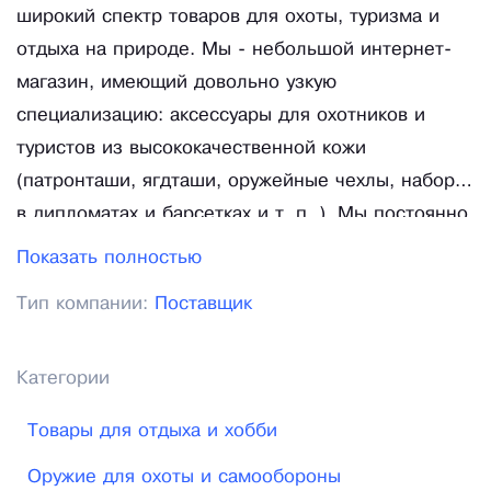
широкий спектр товаров для охоты, туризма и
отдыха на природе. Мы - небольшой интернет-
магазин, имеющий довольно узкую
специализацию: аксессуары для охотников и
туристов из высококачественной кожи
(патронташи, ягдташи, оружейные чехлы, наборы
в дипломатах и барсетках и т. п. ). Мы постоянно
работаем с производителями и поставщиками,
Показать полностью
поэтому ассортимент товаров постоянно
Тип компании:
Поставщик
пополняется, а цены на нашем сайте выгодно
низкие и отличаются на фоне других интернет-
магазинов. Одна из ключевых задач для нас —
Категории
высокий уровень сервиса, поэтому мы
Товары для отдыха и хобби
продолжаем оптимизировать нашу работу: мы
стараемся отправить заказ в течении суток
Оружие для охоты и самообороны