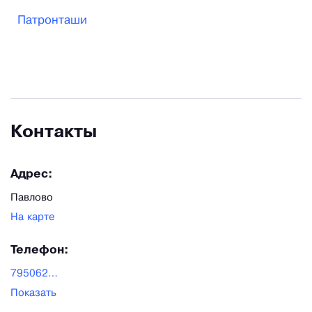
наиболее быстрым и наименее затратным
Патронташи
способом. Большой ассортимент товаров - это
отличный повод приобрести у нас все
необходимое для любимого хобби!
Контакты
Адрес:
Павлово
На карте
Телефон:
79506263017
Показать