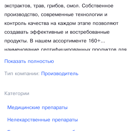
экстрактов, трав, грибов, смол. Собственное
производство, современные технологии и
контроль качества на каждом этапе позволяют
создавать эффективные и востребованные
продукты. В нашем ассортименте 160+
наименование сертифицированных продуктов для
здоровья. 40+ готовых рецептур. Тестобустер,
Показать полностью
фитокомплексы "Лимфа", "Климакс контроль",
Тип компании:
Производитель
леденцы от кашля и пр. СГР, маркировка
Честный знак. Также производим БАДы и
экстракты любой сложности по рецептуре
Категории
заказчика или можем разработать
Медицинские препараты
индивидуальную рецептуру (плюс оформление
всех документов). От идеи до готового продукта -
Нелекарственные препараты
30 дней. Минимальная партия - 1000 шт. Работа