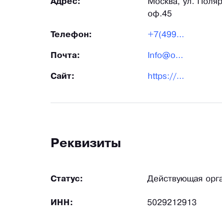
Адрес:
Москва, ул. Полярн
оф.45
Телефон:
+7(499)394-70-65
Почта:
Info@optitraderus.ru
Сайт:
https://optitraderus.ru/
Реквизиты
Статус:
Действующая орг
ИНН:
5029212913