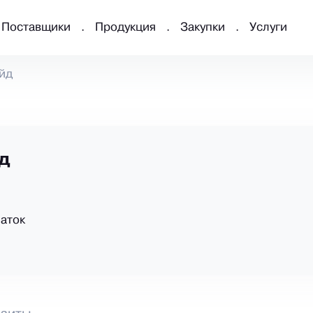
Поставщики
Продукция
Закупки
Услуги
йд
д
аток