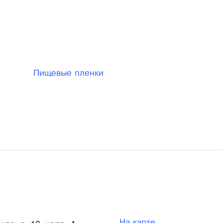
хозтовары, товары для салонов красоты, резинки для
Пищевые пленки
На карте