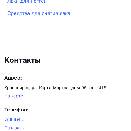
Лаки для ногтей
только люди, глубоко разбирающиеся в
Средства для снятия лака
ассортименте, риск каких-либо ошибок при
формировании вашего отправления снижен до
минимума, а любые проблемы решаются
оперативно и эффективно.
Контакты
Адрес:
Красноярск, ул. Карла Маркса, дом 95, оф. 415
На карте
Телефон:
7(999)4470091
Показать