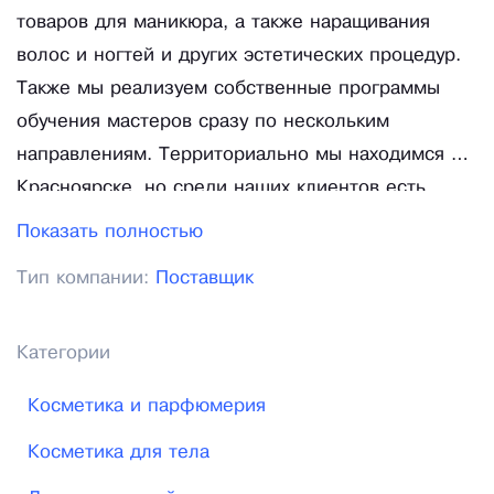
товаров для маникюра, а также наращивания
волос и ногтей и других эстетических процедур.
Также мы реализуем собственные программы
обучения мастеров сразу по нескольким
направлениям. Территориально мы находимся в
Красноярске, но среди наших клиентов есть
люди и компании из самых разных регионов
Показать полностью
России. Мы стараемся продавать только ту
Тип компании:
Поставщик
продукцию, которая обладает достойным
качеством при разумной цене. Срок
формирования и отправки заказов в нашем
Категории
интернет-магазине составляет всего 1 день. Мы
Косметика и парфюмерия
готовы привезти любую партию товара в любой
город через Почту России или транспортными
Косметика для тела
компаниями. Так как в нашем магазине работают