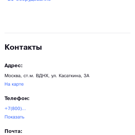
Профессиональные представители в 85 регионах
России — оперативный приезд и консультация на
месте. За последние 6 лет у нас купили
звуковое, световое, или dj оборудование более
10 000 физических лиц, более 500 юрлиц стали
Контакты
нашими постоянными клиентами, и более 150
государственных учреждений обеспечиваем
Адрес:
поставками звуком и светом.
Москва, ст.м. ВДНХ, ул. Касаткина, 3А
На карте
Телефон:
+7(800)500-62-37
Показать
Почта: