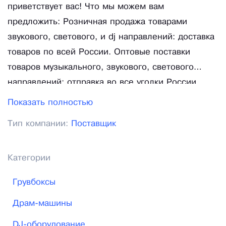
приветствует вас! Что мы можем вам
предложить: Розничная продажа товарами
звукового, светового, и dj направлений: доставка
товаров по всей России. Оптовые поставки
товаров музыкального, звукового, светового
направлений: отправка во все уголки России.
Инсталляции звукового оборудования — по всей
Показать полностью
России. Разработка проектной документации —
Тип компании:
Поставщик
включаемся на любой стадии проекта.
Архитектурно-акустический расчёт помещений
любой сложности. 3D визуализация проекта
Категории
звукового и светового оформления помещений
Грувбоксы
любой сложности, объёма и характера. Поставки
профессионального звука и света в
Драм-машины
государственные учреждения.
DJ-оборудование