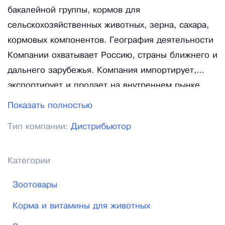
бакалейной группы, кормов для
сельскохозяйственных животных, зерна, сахара,
кормовых компонентов. География деятельности
Компании охватывает Россию, страны ближнего и
дальнего зарубежья. Компания импортирует,
экспортирует и продает на внутреннем рынке
более 100 тысяч тонн продукции ежегодно. В
Показать полностью
январе 2017г. ООО «ТД Муковозов» присвоен
Тип компании:
Дистрибьютор
статус официального дистрибьютора по продаже
комбикормов, премиксов и БВМК ОАО
«Богдановичский комбикормовый завод» на
Категории
территории г. Челябинска и Челябинской
Зоотовары
области. ОАО «Богдановичский комбикормовый
завод» производит и продает
Корма и витамины для животных
высококачественные комбикорма в