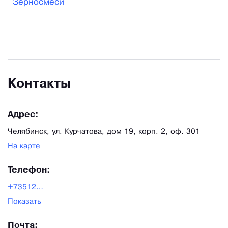
Зерносмеси
экспандированном, гранулированном виде, в
виде крупки, премиксы и белково-витаминные
минеральные концентраты для
сельскохозяйственной птицы, свиней, крупного
рогатого скота всех возрастных групп, а также
Контакты
для карповых рыб и кроликов.
Адрес:
Челябинск, ул. Курчатова, дом 19, корп. 2, оф. 301
На карте
Телефон:
+73512102276
Показать
Почта: