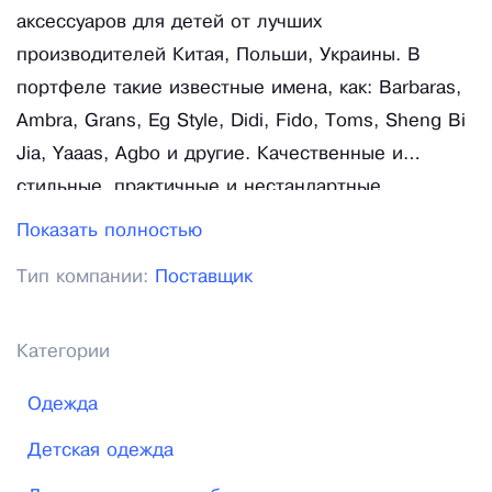
аксессуаров для детей от лучших
производителей Китая, Польши, Украины. В
портфеле такие известные имена, как: Barbaras,
Ambra, Grans, Eg Style, Didi, Fido, Toms, Sheng Bi
Jia, Yaaas, Agbo и другие. Качественные и
стильные, практичные и нестандартные,
трикотажные и вязаные – самые разнообразные
Показать полностью
модели головных уборов для детей
Тип компании:
Поставщик
представлены на страницах сайта. Компания
поставляет: трикотажные шапки, вязаные шапки
оптом, меховые наушники для детей, джинсовые
Категории
бейсболки оптом, кепки реперки оптом, детские
Одежда
бейсболки и кепки, панамки, челентанки, шляпы
федора, банданы, косынки, повязки.
Детская одежда