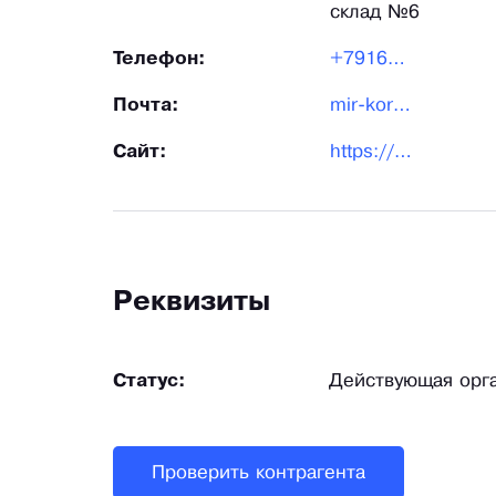
склад №6
Телефон:
+79161090827
Почта:
mir-korzin@mail.ru
Сайт:
https://mir-korzin.ru/
Реквизиты
Статус:
Действующая орг
Проверить контрагента