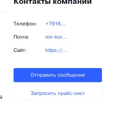
Контакты компании
Телефон:
+79161090827
Почта:
mir-korzin@mail.ru
Сайт:
https://mir-korzin.ru/
Отправить сообщение
Запросить прайс-лист
й