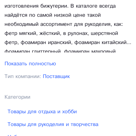
изготовления бижутерии. В каталоге всегда
найдётся по самой низкой цене такой
необходимый ассортимент для рукоделия, как:
фетр мягкий, жёсткий, в рулонах, шерстяной
фетр, фоамиран иранский, фоамиран китайский,
фоамиран глиттерный, фоамиран махровый,
бисер Preciosa, бусины из натурального камня,
Показать полностью
бусины стеклянные, бусины «кошачий глаз»,
Тип компании:
Поставщик
товары для шитья (ленты, кружева, нитки, иголки,
тесьма, косая бейка, фатин, мулине, наборы для
вышивания, наборы для детского творчества,
Категории
раскраски по номерам, алмазная вышивка,
Товары для отдыха и хобби
молнии металлические, молнии пластиковые,
стразы), а также всевозможные аксессуары для
Товары для рукоделия и творчества
любого вида творчества. Магазин творчества и