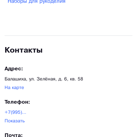
Наборы для рукоделия
хобби предлагает продукцию для рукоделия
только от проверенных и хорошо
зарекомендовавших себя поставщиков. Это все
делается для того, чтобы клиенты получали
интересующую продукцию по самым интересным
Контакты
ценам в стране.
Адрес:
Балашиха, ул. Зелёная, д. 6, кв. 58
На карте
Телефон:
+7(995)658-26-06
Показать
Почта: