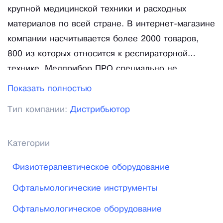
крупной медицинской техники и расходных
материалов по всей стране. В интернет-магазине
компании насчитывается более 2000 товаров,
800 из которых относится к респираторной
технике. Медприбор ПРО специально не
увеличивает ассортимент – представляем только
Показать полностью
лучшие и проверенные модели кислородного
Тип компании:
Дистрибьютор
оборудования, БИПАП и СИПАП аппараты,
ингаляторы и другое профессиональное
оборудование, такое как УЗИ, КТ и МРТ. Все
Категории
товары имеют действующее и надлежащее
Физиотерапевтическое оборудование
регистрационное удостоверение, сертификаты,
декларации соответствия РФ и другие,
Офтальмологические инструменты
требующиеся по законодательству документы.
Офтальмологическое оборудование
Компания является поставщиком Philips