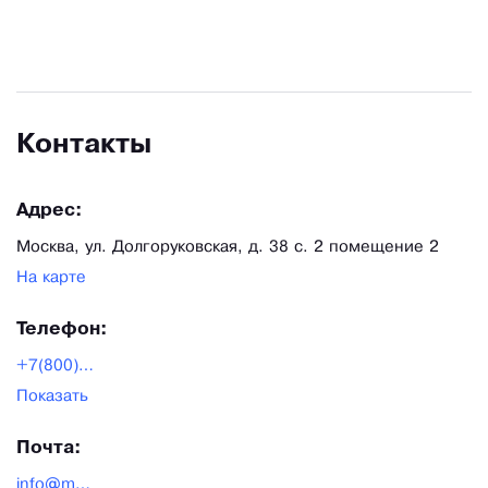
Healthcare в России, а также официальный
дистрибьютором нескольких других брендов.
Контакты
Адрес:
Москва, ул. Долгоруковская, д. 38 с. 2 помещение 2
На карте
Телефон:
+7(800)551-25-16
Показать
Почта:
info@medpribor.pro