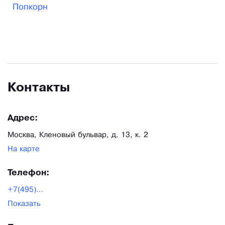
Попкорн
потенциал, возможность минимизировать
издержки производства, а также активное
формирование национальной дистрибуции.
Контакты
Адрес:
Москва, Кленовый бульвар, д. 13, к. 2
На карте
Телефон:
+7(495)255-15-09
Показать