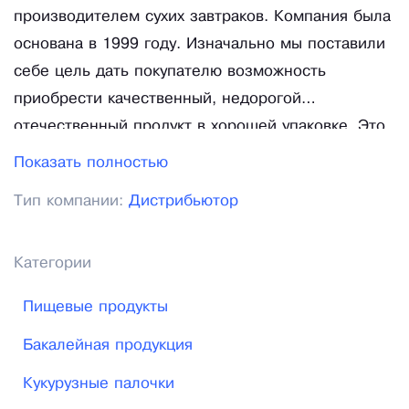
производителем сухих завтраков. Компания была
основана в 1999 году. Изначально мы поставили
себе цель дать покупателю возможность
приобрести качественный, недорогой
отечественный продукт в хорошей упаковке. Это
потребовало значительных вложений в
Показать полностью
современное оборудование, упаковку,
Тип компании:
Дистрибьютор
ингредиенты. Продукты, производимые нашей
компанией, соответствуют всем требования
ГОСТа и изготавливаются из экологически
Категории
чистого сырья высшего качества. Основными
Пищевые продукты
конкурентными преимуществами торговой марки
«Матяш» является длительный опыт работы на
Бакалейная продукция
продуктовом рынке России, высокое качество
Кукурузные палочки
продукции, значительный производственный