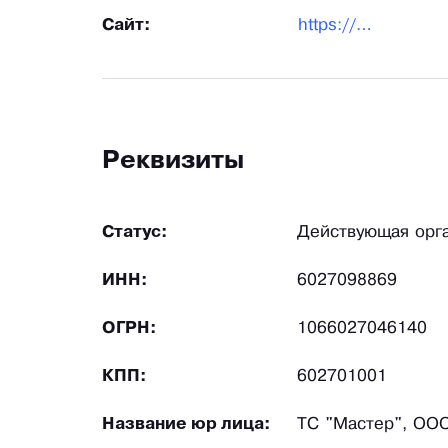
Сайт:
https://masterts.ru/
Реквизиты
Статус:
Действующая орг
ИНН:
6027098869
ОГРН:
1066027046140
КПП:
602701001
Название юр лица:
ТС "Мастер", ОО