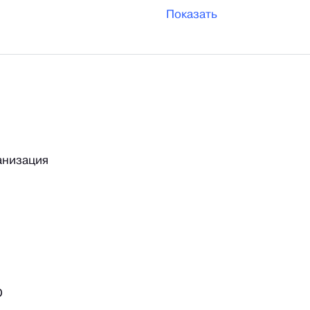
Показать
анизация
О