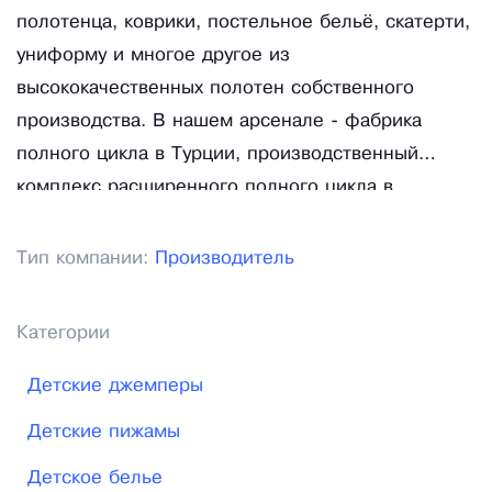
полотенца, коврики, постельное бельё, скатерти,
униформу и многое другое из
высококачественных полотен собственного
производства. В нашем арсенале - фабрика
полного цикла в Турции, производственный
комплекс расширенного полного цикла в
Узбекистане, швейное производство в России.
Мы выполняем все заказы в сжатые сроки в
Тип компании:
Производитель
неизменно высоком качестве и по самым
привлекательным ценам. Lider Tekstil - поставки
Категории
готовой продукции и пошив на заказ "под ключ".
Детские джемперы
Детские пижамы
Детское белье