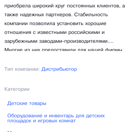
приобрела широкий круг постоянных клиентов, а
также надежных партнеров. Стабильность
компании позволила установить хорошие
отношения с известными российскими и
зарубежными заводами-производителями.
Многие из них предоставили для нашей фирмы
эксклюзивные условия дилерства на территории
нашего региона и страны. Среди марок детского
Тип компании:
Дистрибьютор
оборудования, которые мы представляем на
рынке, можно отметить «Городок», «Пионер»,
Категории
«Лидер», «Пикник», «Вертикаль», «Карусель»,
«Ранний Старт», «Астек Элара», «Абсолют
Детские товары
Школярик», «L-Doktor» и мн. др.
Оборудование и инвентарь для детских
площадок и игровых комнат