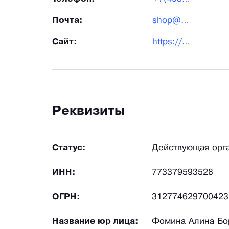
Почта:
shop@kukladom.ru
Сайт:
https://www.kukladom.ru/
Реквизиты
Статус:
Действующая орг
ИНН:
773379593528
ОГРН:
312774629700423
Название юр лица:
Фомина Алина Бо