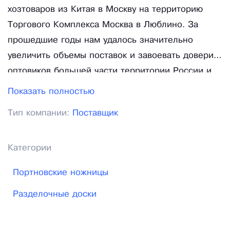
хозтоваров из Китая в Москву на территорию
Торгового Комплекса Москва в Люблино. За
прошедшие годы нам удалось значительно
увеличить объемы поставок и завоевать доверие
оптовиков большей части территории России и
стран СНГ. В середине 2014 года нами был
Показать полностью
создан Интернет-Магазин Hoz-Planet.ru, прошли
Тип компании:
Поставщик
годы внешний вид магазина менялся, менялась
структура сайта, добавлялись новые товары. На
сегодняшний день наш оптовый Интернет-
Категории
магазин хозтоваров полностью интегрирован с
Портновские ножницы
базой данных складов и все товары
представленные на сайте всегда есть в наличии
Разделочные доски
и доступны для заказа. Сейчас наша Компания
занимается поставками крупных, оптовых партий