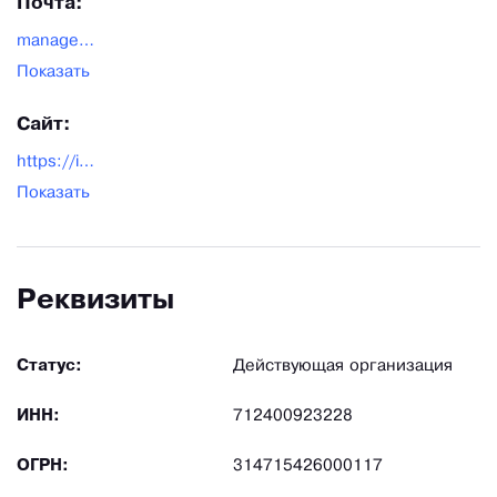
Почта:
manager4@vk-iz.ru
Показать
Сайт:
https://internet-zapchasti.ru/
Показать
Реквизиты
Статус:
Действующая организация
ИНН:
712400923228
ОГРН:
314715426000117