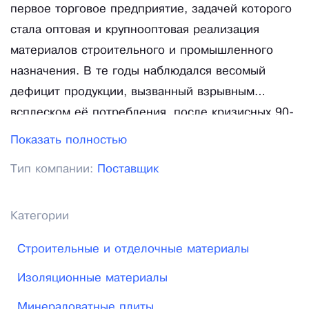
первое торговое предприятие, задачей которого
стала оптовая и крупнооптовая реализация
материалов строительного и промышленного
назначения. В те годы наблюдался весомый
дефицит продукции, вызванный взрывным
всплеском её потребления, после кризисных 90-
х. Несмотря на это мы, уверенно пробивая бреши
Показать полностью
очередей, обеспечивали наших покупателей
Тип компании:
Поставщик
строительными и пром. материалами по
гарантированно лучшим ценам. За десятилетия
успешной работы нами было создано огромное
Категории
количество цепочек связей, позволяющих всегда
Строительные и отделочные материалы
держать ценовую планку на комфортном уровне
для покупателя.
Изоляционные материалы
Минераловатные плиты