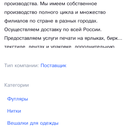
производства. Мы имеем собственное
производство полного цикла и множество
филиалов по стране в разных городах.
Осуществляем доставку по всей России.
Предоставляем услуги печати на ярлыках, бирках,
текстиле, лентах и упаковке, дополнительную
обработку – лакирование, ламинирование
этикеток для одежды, а также подгибку, нарезку,
Тип компании:
Поставщик
тиснение фольгой, вырубку сложных форм,
разработку дизайна.
Категории
Футляры
Нитки
Вешалки для одежды