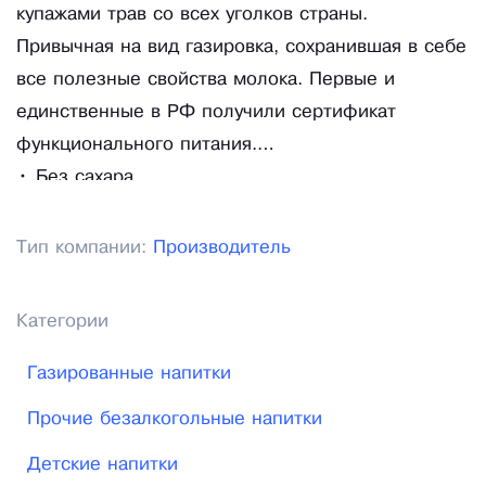
купажами трав со всех уголков страны.
Привычная на вид газировка, сохранившая в себе
все полезные свойства молока. Первые и
единственные в РФ получили сертификат
функционального питания.
• Без сахара
• Комплекс ВИТАМИНОВ И МИНЕРАЛОВ: А, B1,
В2, В5, С, Zn, Mg, Ca,K, Р
Тип компании:
Производитель
• Улучшает состав кишечной микрофлоры,
стимулирует иммунитет, увеличивает всасывание
Категории
кальция и магния, в кишечнике активнее
синтезируются витамины группы В
Газированные напитки
•Сниженная колорийность
Прочие безалкогольные напитки
•Липа, эхинацея, саган -дайля, ревень, бузина
Детские напитки