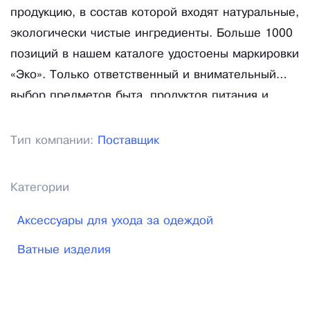
продукцию, в состав которой входят натуральные,
экологически чистые ингредиенты. Больше 1000
позиций в нашем каталоге удостоены маркировки
«Эко». Только ответственный и внимательный
выбор предметов быта, продуктов питания и
средств гигиены позволяет создать
благоприятные условия для долгой, полноценной
Тип компании:
Поставщик
и счастливой жизни.
Категории
Аксессуары для ухода за одеждой
Ватные изделия