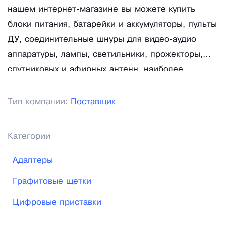
нашем интернет-магазине вы можете купить
блоки питания, батарейки и аккумуляторы, пульты
ДУ, соединительные шнуры для видео-аудио
аппаратуры, лампы, светильники, прожекторы,
спутниковых и эфирных антенн, наиболее
популярных радиоэлектронных компонентов,
измерительной техники, паяльного оборудования
Тип компании:
Поставщик
и инструментов с доставкой по Санкт-Петербургу,
Москве и в любой другой регион России.
Категории
Адаптеры
Графитовые щетки
Цифровые приставки