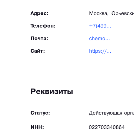
Адрес:
Москва, Юрьевски
Телефон:
+7(499)5043441
Почта:
chemodanmagazin@gmail.com
Сайт:
https://chemodany-optom.ru/
Реквизиты
Статус:
Действующая орг
ИНН:
022703340864