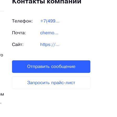
Контакты компании
Телефон:
+7(499)5043441
Почта:
chemodanmagazin@gmail.com
Сайт:
https://chemodany-optom.ru/
го
Отправить сообщение
Запросить прайс-лист
ем