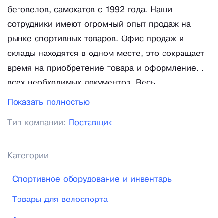
беговелов, самокатов с 1992 года. Наши
сотрудники имеют огромный опыт продаж на
рынке спортивных товаров. Офис продаж и
склады находятся в одном месте, это сокращает
время на приобретение товара и оформление
всех необходимых документов. Весь
продаваемый товар сертифицирован, что
Показать полностью
подтверждается соответствующими документами,
Тип компании:
Поставщик
копии которых может получить любой
покупатель. Основной принцип нашей компании
– "Всё в одном месте и по ценам
Категории
производителей". Мы стремимся к тому, чтобы
Спортивное оборудование и инвентарь
наши покупатели могли приобретать весь
необходимый товар в одном месте, не тратя
Товары для велоспорта
времени на поездки по различным торговым