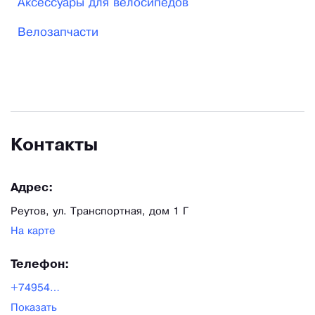
Аксессуары для велосипедов
точкам. Для максимального удобства и
Велозапчасти
ускоренного обслуживания мы принимаем заказы
с сайта (из интернет-корзины), а также
резервируем товары по электронной почте или
телефону.
Контакты
Адрес:
Реутов, ул. Транспортная, дом 1 Г
На карте
Телефон:
+7495488-69-23
Показать