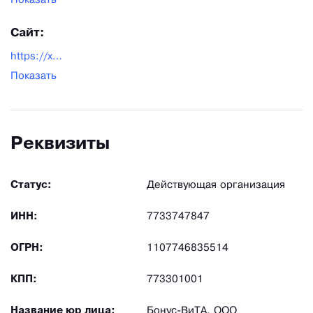
Показать
Сайт:
https://xn----7sbbfcqfo2cfcafdeligxl0qh.xn--p1ai/
Показать
Реквизиты
Статус:
Действующая организация
ИНН:
7733747847
ОГРН:
1107746835514
КПП:
773301001
Название юр лица:
Бонус-ВиТА, ООО