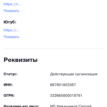
https://vk.com/blasefactory
Показать
Ютуб:
https://www.youtube.com/@blasefactory
Показать
Реквизиты
Статус:
Действующая организация
ИНН:
667801803367
ОГРН:
322665800019791
Название юр лица:
ИП Хмельников Сергей