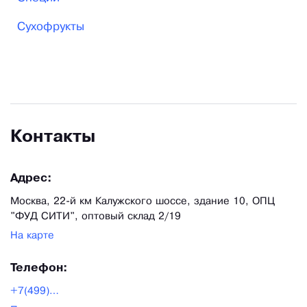
можем гарантировать быструю и бесперебойную
Сухофрукты
отгрузку продукции нашим клиентам.
Контакты
Адрес:
Москва, 22-й км Калужского шоссе, здание 10, ОПЦ
"ФУД СИТИ", оптовый склад 2/19
На карте
Телефон:
+7(499)6829055