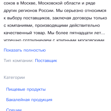
соков в Москве, Московской области и ряде
других регионов России. Мы серьезно относимся
к выбору поставщиков, заключая договоры только
с компаниями, производящими действительно
качественный товар. Мы более пятнадцати лет
успешно сотрудничаем с крупными московскими
и региональными торговыми сетями,
Показать полностью
супермаркетами и другими торговыми и
Тип компании:
Поставщик
оптовыми компаниями. Результатом этого
сотрудничества стало установление
доверительных партнерских отношений. Мы
Категории
делаем упор на долгосрочную совместную
Пищевые продукты
работу. Компания имеет собственные складские
помещения, находящиеся рядом с офисом, и
Бакалейная продукция
собственную погрузочную технику, так что мы
Специи