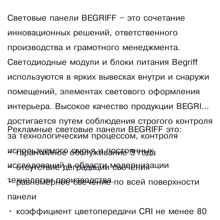
Световые панели BEGRIFF – это сочетание
инновационных решений, ответственного
производства и грамотного менеджмента.
Светодиодные модули и блоки питания Begriff
используются в ярких вывесках внутри и снаружи
помещений, элементах светового оформления
интерьера. Высокое качество продукции BEGRIFF
достигается путем соблюдения строгого контроля
Рекламные световые панели BEGRIFF это:
за технологическим процессом, контроля
используемого сырья и постоянных
• гарантийное обслуживание 3 года
исследований в области модернизации
• отсутствие деградации свечения
технологии производства.
• равномерное свечение по всей поверхности
панели
• коэффициент цветопередачи CRI не менее 80