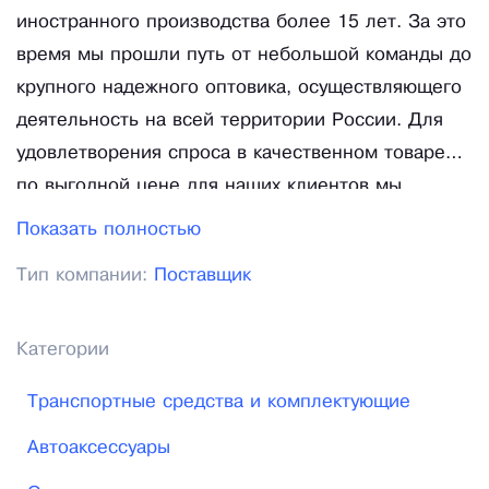
иностранного производства более 15 лет. За это
время мы прошли путь от небольшой команды до
крупного надежного оптовика, осуществляющего
деятельность на всей территории России. Для
удовлетворения спроса в качественном товаре
по выгодной цене для наших клиентов мы
создали линейку автомобильных аксессуаров под
Показать полностью
брендом Автостор. Под этой маркой выпускается
Тип компании:
Поставщик
большой ассортимент товаров: щетки
стеклоочистителя, хомуты, скотч, ножные и
ручные насосы, салфетки, микрофибра,
Категории
компрессоры «Тайфун», сигналы «Elephant», а
Транспортные средства и комплектующие
также инструменты, лампы и щетки для мытья и
от снега «Delta».
Автоаксессуары