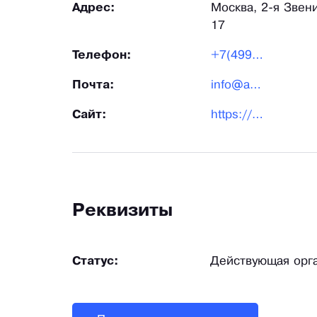
Адрес:
Москва, 2-я Звени
17
Телефон:
+7(499)702-45-58
Почта:
info@autochehly.com
Сайт:
https://opt.autochehly.com/
Реквизиты
Статус:
Действующая орг