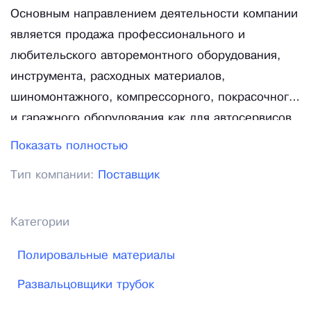
Основным направлением деятельности компании
является продажа профессионального и
любительского авторемонтного оборудования,
инструмента, расходных материалов,
шиномонтажного, компрессорного, покрасочного
и гаражного оборудования как для автосервисов
и автомастерских, так и для рядовых
Показать полностью
автолюбителей. Сегодня в наших магазинах Вы
Тип компании:
Поставщик
можете приобрести товары крупнейших мировых
лидеров по производству автосервисного
оборудования. Профессиональный и
Категории
качественный подход к делу, огромные наработки
Полировальные материалы
и выгодные условия реализации продукции
позволили фирме приобрести репутацию
Развальцовщики трубок
надежного партнера для многих организаций и